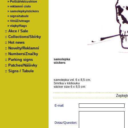
»
Polštářek/cushion
»
reklamní cislo
»
samolepky/stickers
»
signs/tabule
»
Vitráž/vitrage
»
vlajky/flags
::
Akce / Sale
::
Collections/Sbírky
::
Hot news
::
Novelty/Reklamní
::
Numbers/Značky
::
Parking signs
samolepka
stickers
::
Patches/Nášivky
::
Signs / Tabule
samolepka vel. 6 x 8,5 cm.
Smrtka v klobouku
sticker size 6 x 8,5 cm
Zeptej
E-mail:
Dotaz/Question: