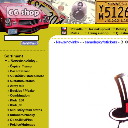
::
Pravidla
::
Jak nakupovat
::
Dotazy
::
Rules
::
Using e-shop
::
Questi
-
News/novinky
-
-
samolepky/stickers
- B_0
Sortiment
::
- News/novinky -
»
Čepice_Trump
»
Bazar/Bazaar
»
50/států/50states/moto
»
50statu/50states
»
Army mix
»
Buckles / Přezky
»
Combination
»
Klub_180
»
Klub_99
»
Mini státy/mini states
»
numbers/znacky
»
Odznáčky/Pins
»
Poklice/Hubcaps