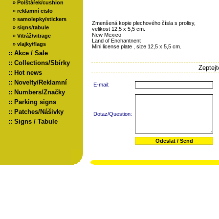
»
Polštářek/cushion
»
reklamní cislo
»
samolepky/stickers
Zmenšená kopie plechového čísla s prolisy,
»
signs/tabule
velikost 12,5 x 5,5 cm.
New Mexico
»
Vitráž/vitrage
Land of Enchantnent
»
vlajky/flags
Mini license plate , size 12,5 x 5,5 cm.
::
Akce / Sale
::
Collections/Sbírky
Zeptej
::
Hot news
::
Novelty/Reklamní
E-mail:
::
Numbers/Značky
::
Parking signs
::
Patches/Nášivky
Dotaz/Question:
::
Signs / Tabule