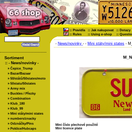
::
Pravidla
::
Jak nakupovat
::
Dotazy
::
Rules
::
Using e-shop
::
Questi
-
News/novinky
-
-
Mini státy/mini states
- M
M_N
Sortiment
::
- News/novinky -
»
Čepice_Trump
»
Bazar/Bazaar
»
50/států/50states/moto
»
50statu/50states
»
Army mix
»
Buckles / Přezky
»
Combination
»
Klub_180
»
Klub_99
»
Mini státy/mini states
»
numbers/znacky
»
Odznáčky/Pins
Mini číslo plechové použité
Mini licence plate
»
Poklice/Hubcaps