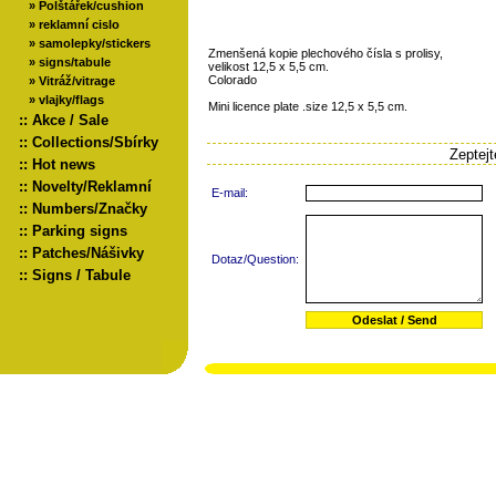
»
Polštářek/cushion
»
reklamní cislo
»
samolepky/stickers
Zmenšená kopie plechového čísla s prolisy,
»
signs/tabule
velikost 12,5 x 5,5 cm.
Colorado
»
Vitráž/vitrage
»
vlajky/flags
Mini licence plate .size 12,5 x 5,5 cm.
::
Akce / Sale
::
Collections/Sbírky
Zeptej
::
Hot news
::
Novelty/Reklamní
E-mail:
::
Numbers/Značky
::
Parking signs
::
Patches/Nášivky
Dotaz/Question:
::
Signs / Tabule