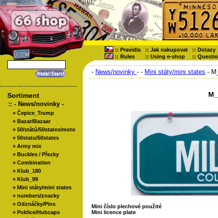
::
Pravidla
::
Jak nakupovat
::
Dotazy
::
Rules
::
Using e-shop
::
Questi
-
News/novinky
-
-
Mini státy/mini states
- M
M_
Sortiment
::
- News/novinky -
»
Čepice_Trump
»
Bazar/Bazaar
»
50/států/50states/moto
»
50statu/50states
»
Army mix
»
Buckles / Přezky
»
Combination
»
Klub_180
»
Klub_99
»
Mini státy/mini states
»
numbers/znacky
»
Odznáčky/Pins
Mini číslo plechové použité
»
Poklice/Hubcaps
Mini licence plate