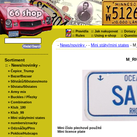
::
Pravidla
::
Jak nakupovat
::
Dotazy
::
Rules
::
Using e-shop
::
Questi
-
News/novinky
-
-
Mini státy/mini states
- M
M_Rh
Sortiment
::
- News/novinky -
»
Čepice_Trump
»
Bazar/Bazaar
»
50/států/50states/moto
»
50statu/50states
»
Army mix
»
Buckles / Přezky
»
Combination
»
Klub_180
»
Klub_99
»
Mini státy/mini states
»
numbers/znacky
Mini číslo plechové použité
»
Odznáčky/Pins
Mini licence plate
»
Poklice/Hubcaps