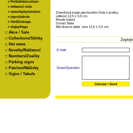
»
Polštářek/cushion
»
reklamní cislo
»
samolepky/stickers
Zmenšená kopie plechového čísla s prolisy,
velikost 12,5 x 5,5 cm.
»
signs/tabule
Rhode Island
»
Vitráž/vitrage
Ocean State
»
vlajky/flags
Mini licence plate .size 12,5 x 5,5 cm.
::
Akce / Sale
::
Collections/Sbírky
Zeptej
::
Hot news
::
Novelty/Reklamní
E-mail:
::
Numbers/Značky
::
Parking signs
::
Patches/Nášivky
Dotaz/Question:
::
Signs / Tabule