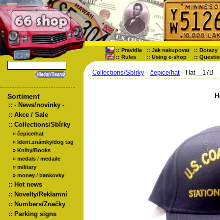
::
Pravidla
::
Jak nakupovat
::
Dotazy
::
Rules
::
Using e-shop
::
Questi
Collections/Sbírky
-
čepice/hat
- Hat__17B
H
Sortiment
::
- News/novinky -
::
Akce / Sale
::
Collections/Sbírky
»
čepice/hat
»
Ident.známky/dog tag
»
Knihy/Books
»
medals / medaile
»
military
»
money / bankovky
::
Hot news
::
Novelty/Reklamní
::
Numbers/Značky
::
Parking signs