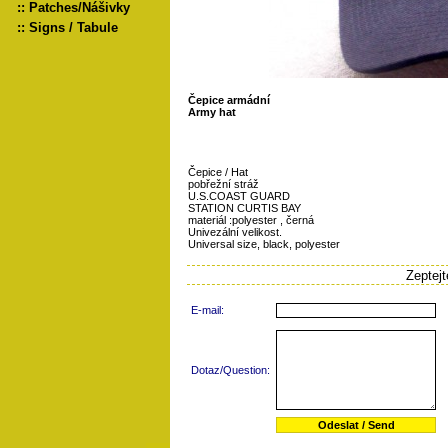
::
Patches/Nášivky
::
Signs / Tabule
Čepice armádní
Army hat
Čepice / Hat
pobřežní stráž
U.S.COAST GUARD
STATION CURTIS BAY
materiál :polyester , černá
Univezální velikost.
Universal size, black, polyester
Zeptej
E-mail:
Dotaz/Question: