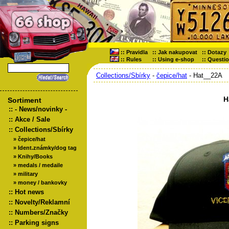
::
Pravidla
::
Jak nakupovat
::
Dotazy
::
Rules
::
Using e-shop
::
Questi
Collections/Sbírky
-
čepice/hat
- Hat__22A
H
Sortiment
::
- News/novinky -
::
Akce / Sale
::
Collections/Sbírky
»
čepice/hat
»
Ident.známky/dog tag
»
Knihy/Books
»
medals / medaile
»
military
»
money / bankovky
::
Hot news
::
Novelty/Reklamní
::
Numbers/Značky
::
Parking signs