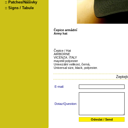
::
Patches/Nášivky
::
Signs / Tabule
Čepice armádní
Army hat
Čepice / Hat
AIRBORNE
VICENZA. ITALY
mayetiíl polyester
Univezální velikost, černá,
Universal size, black, polyester.
Zeptej
E-mail:
Dotaz/Question: