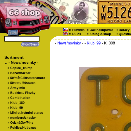
::
Pravidla
::
Jak nakupovat
::
Dotazy
::
Rules
::
Using e-shop
::
Questi
-
News/novinky
-
-
Klub_99
- K_008
Sortiment
::
- News/novinky -
»
Čepice_Trump
»
Bazar/Bazaar
»
50/států/50states/moto
»
50statu/50states
»
Army mix
»
Buckles / Přezky
»
Combination
»
Klub_180
»
Klub_99
»
Mini státy/mini states
»
numbers/znacky
»
Odznáčky/Pins
»
Poklice/Hubcaps