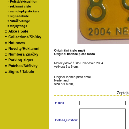
»
Polštářek/cushion
»
reklamní cislo
»
samolepky/stickers
»
signs/tabule
»
Vitráž/vitrage
»
vlajky/flags
::
Akce / Sale
::
Collections/Sbírky
::
Hot news
::
Novelty/Reklamní
Originální číslo malé
::
Numbers/Značky
Original licence plate moto
::
Parking signs
Motocyklové číslo Holandsko 2004
::
Patches/Nášivky
velikost 8 x 8 cm,
::
Signs / Tabule
Original licence plate small
Nederland
size 8 x 8 cm,
Zeptej
E-mail:
Dotaz/Question: