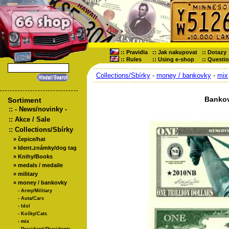
::
Pravidla
::
Jak nakupovat
::
Dotazy
::
Rules
::
Using e-shop
::
Questi
Collections/Sbírky
-
money / bankovky
-
mix
Bankov
Sortiment
::
- News/novinky -
::
Akce / Sale
::
Collections/Sbírky
»
čepice/hat
»
Ident.známky/dog tag
»
Knihy/Books
»
medals / medaile
»
military
»
money / bankovky
-
Army/Military
-
Auta/Cars
-
Idol
-
Kočky/Cats
-
mix