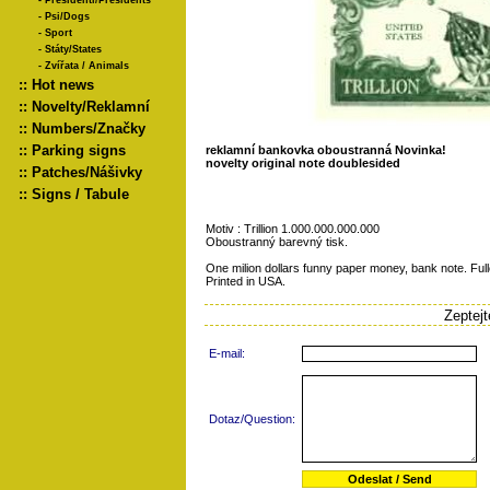
-
Presidenti/Presidents
-
Psi/Dogs
-
Sport
-
Státy/States
-
Zvířata / Animals
::
Hot news
::
Novelty/Reklamní
::
Numbers/Značky
::
Parking signs
reklamní bankovka oboustranná Novinka!
novelty original note doublesided
::
Patches/Nášivky
::
Signs / Tabule
Motiv : Trillion 1.000.000.000.000
Oboustranný barevný tisk.
One milion dollars funny paper money, bank note. Fullc
Printed in USA.
Zeptej
E-mail:
Dotaz/Question: