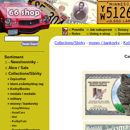
::
Pravidla
::
Jak nakupovat
::
Dotazy
::
Rules
::
Using e-shop
::
Questi
Collections/Sbírky
-
money / bankovky
-
Koč
Ca
Sortiment
::
- News/novinky -
::
Akce / Sale
::
Collections/Sbírky
»
čepice/hat
»
Ident.známky/dog tag
»
Knihy/Books
»
medals / medaile
»
military
»
money / bankovky
-
Army/Military
-
Auta/Cars
-
Idol
-
Kočky/Cats
-
mix