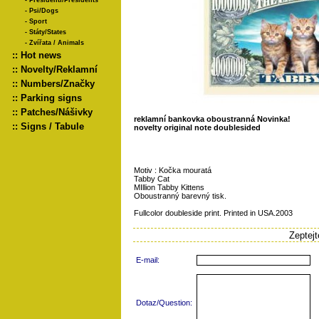
-
Presidenti/Presidents
-
Psi/Dogs
-
Sport
-
Státy/States
-
Zvířata / Animals
::
Hot news
::
Novelty/Reklamní
::
Numbers/Značky
::
Parking signs
::
Patches/Nášivky
reklamní bankovka oboustranná Novinka!
::
Signs / Tabule
novelty original note doublesided
Motiv : Kočka mouratá
Tabby Cat
MIllion Tabby Kittens
Oboustranný barevný tisk.
Fullcolor doubleside print. Printed in USA.2003
Zeptej
E-mail:
Dotaz/Question: