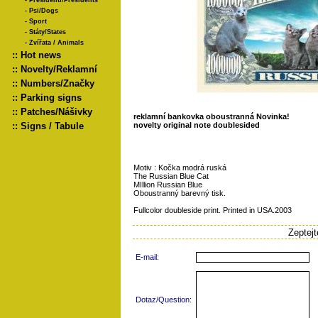
-
Presidenti/Presidents
-
Psi/Dogs
-
Sport
-
Státy/States
-
Zvířata / Animals
::
Hot news
::
Novelty/Reklamní
::
Numbers/Značky
::
Parking signs
::
Patches/Nášivky
reklamní bankovka oboustranná Novinka!
::
Signs / Tabule
novelty original note doublesided
Motiv : Kočka modrá ruská
The Russian Blue Cat
MIllion Russian Blue
Oboustranný barevný tisk.
Fullcolor doubleside print. Printed in USA.2003
Zeptej
E-mail:
Dotaz/Question: