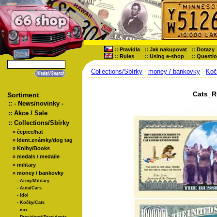
::
Pravidla
::
Jak nakupovat
::
Dotazy
::
Rules
::
Using e-shop
::
Questi
Collections/Sbírky
-
money / bankovky
-
Koč
Cats_R
Sortiment
::
- News/novinky -
::
Akce / Sale
::
Collections/Sbírky
»
čepice/hat
»
Ident.známky/dog tag
»
Knihy/Books
»
medals / medaile
»
military
»
money / bankovky
-
Army/Military
-
Auta/Cars
-
Idol
-
Kočky/Cats
-
mix