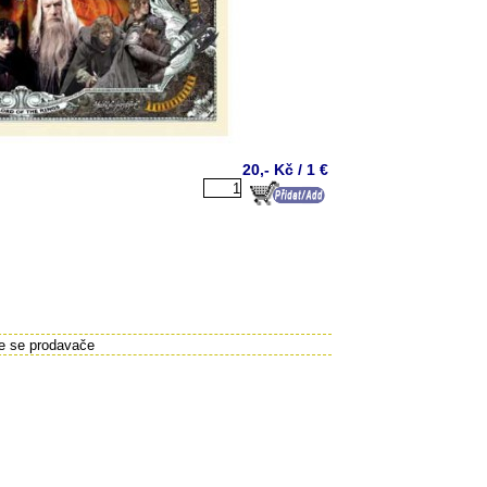
20,- Kč / 1 €
te se prodavače