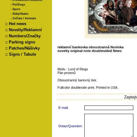
-
Presidenti/Presidents
-
Psi/Dogs
-
Sport
-
Státy/States
-
Zvířata / Animals
::
Hot news
::
Novelty/Reklamní
::
Numbers/Značky
::
Parking signs
reklamní bankovka oboustranná Novinka
::
Patches/Nášivky
novelty original note doublesided News
::
Signs / Tabule
Motiv : Lord of Rings
Pán prstenů
Oboustranný barevný tisk.
Fullcolor doubleside print. Printed in USA.
Zeptej
E-mail:
Dotaz/Question: