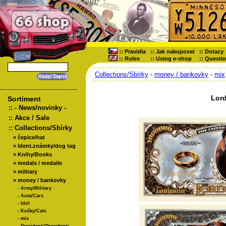
::
Pravidla
::
Jak nakupovat
::
Dotazy
::
Rules
::
Using e-shop
::
Questi
Collections/Sbírky
-
money / bankovky
-
mix
Lor
Sortiment
::
- News/novinky -
::
Akce / Sale
::
Collections/Sbírky
»
čepice/hat
»
Ident.známky/dog tag
»
Knihy/Books
»
medals / medaile
»
military
»
money / bankovky
-
Army/Military
-
Auta/Cars
-
Idol
-
Kočky/Cats
-
mix