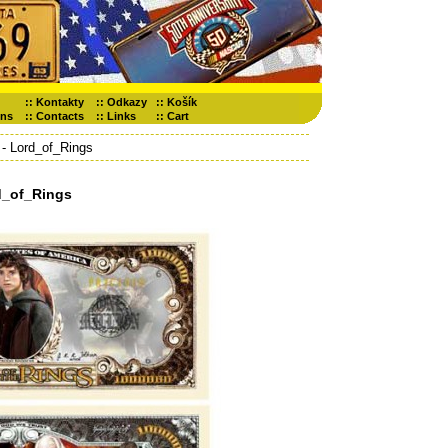
::
Kontakty
::
Odkazy
::
Košík
ons
::
Contacts
::
Links
::
Cart
- Lord_of_Rings
d_of_Rings