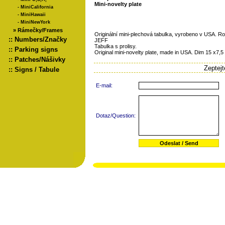
Mini-novelty plate
-
MiniCalifornia
-
MiniHawaii
-
MiniNewYork
»
Rámečky/Frames
Originální mini-plechová tabulka, vyrobeno v USA. R
::
Numbers/Značky
JEFF
Tabulka s prolisy.
::
Parking signs
Original mini-novelty plate, made in USA. Dim 15 x7,5
::
Patches/Nášivky
Zeptej
::
Signs / Tabule
E-mail:
Dotaz/Question: