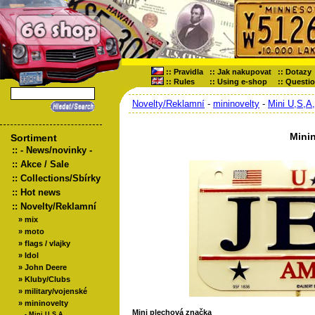
::
Pravidla
::
Jak nakupovat
::
Dotazy
::
Rules
::
Using e-shop
::
Questi
Novelty/Reklamní
-
mininovelty
-
Mini U,S,A,
Mini
Sortiment
::
- News/novinky -
::
Akce / Sale
::
Collections/Sbírky
::
Hot news
::
Novelty/Reklamní
»
mix
»
moto
»
flags / vlajky
»
Idol
»
John Deere
»
Kluby/Clubs
»
military/vojenské
»
mininovelty
Mini plechová značka
-
Mini U,S,A,