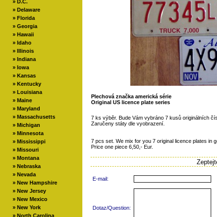
»
D.C.
»
Delaware
»
Florida
»
Georgia
»
Hawaii
»
Idaho
»
Illinois
»
Indiana
»
Iowa
»
Kansas
»
Kentucky
»
Louisiana
Plechová značka americká série
»
Maine
Original US licence plate series
»
Maryland
»
Massachusetts
7 ks výběr. Bude Vám vybráno 7 kusů originálních č
Zaručeny státy dle vyobrazení.
»
Michigan
»
Minnesota
7 pcs set. We mix for you 7 original licence plates in 
»
Mississippi
Price one piece 6,50,- Eur.
»
Missouri
»
Montana
Zeptej
»
Nebraska
»
Nevada
E-mail:
»
New Hampshire
»
New Jersey
»
New Mexico
»
New York
Dotaz/Question:
»
North Carolina