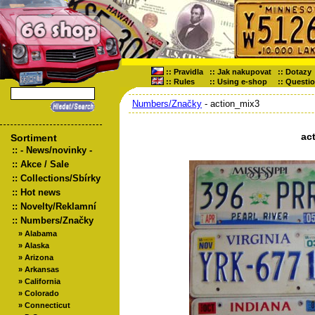
::
Pravidla
::
Jak nakupovat
::
Dotazy
::
Rules
::
Using e-shop
::
Questi
Numbers/Značky
- action_mix3
ac
Sortiment
::
- News/novinky -
::
Akce / Sale
::
Collections/Sbírky
::
Hot news
::
Novelty/Reklamní
::
Numbers/Značky
»
Alabama
»
Alaska
»
Arizona
»
Arkansas
»
California
»
Colorado
»
Connecticut