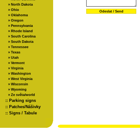
»
North Dakota
»
Ohio
»
Oklahoma
»
Oregon
»
Pennsylvania
»
Rhode Island
»
South Carolina
»
South Dakota
»
Tennessee
»
Texas
»
Utah
»
Vermont
»
Virginia
»
Washington
»
West Virginia
»
Wisconsin
»
Wyoming
»
Ze světa/world
::
Parking signs
::
Patches/Nášivky
::
Signs / Tabule