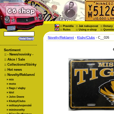
::
Pravidla
::
Jak nakupovat
::
Dotazy
::
Rules
::
Using e-shop
::
Questi
Novelty/Reklamní
-
Kluby/Clubs
- C__026
Sortiment
::
- News/novinky -
::
Akce / Sale
::
Collections/Sbírky
::
Hot news
::
Novelty/Reklamní
»
mix
»
moto
»
flags / vlajky
»
Idol
»
John Deere
»
Kluby/Clubs
»
military/vojenské
»
mininovelty