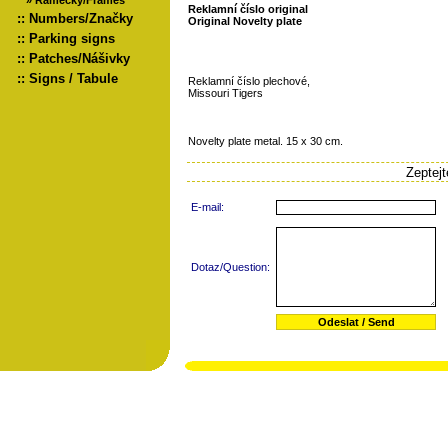
»
Rámečky/Frames
Reklamní číslo original
::
Numbers/Značky
Original Novelty plate
::
Parking signs
::
Patches/Nášivky
::
Signs / Tabule
Reklamní číslo plechové,
Missouri Tigers
Novelty plate metal. 15 x 30 cm.
Zeptej
E-mail:
Dotaz/Question: