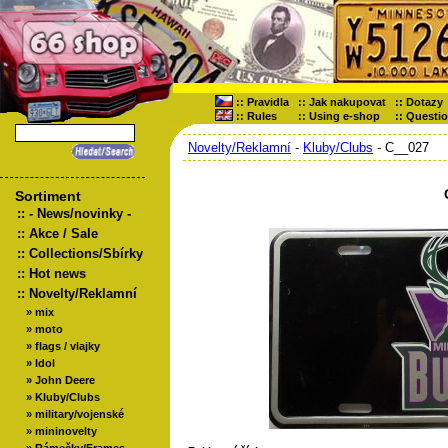
::
Pravidla
::
Jak nakupovat
::
Dotazy
::
Rules
::
Using e-shop
::
Questi
Novelty/Reklamní
-
Kluby/Clubs
- C__027
Sortiment
::
- News/novinky -
::
Akce / Sale
::
Collections/Sbírky
::
Hot news
::
Novelty/Reklamní
»
mix
»
moto
»
flags / vlajky
»
Idol
»
John Deere
»
Kluby/Clubs
»
military/vojenské
»
mininovelty