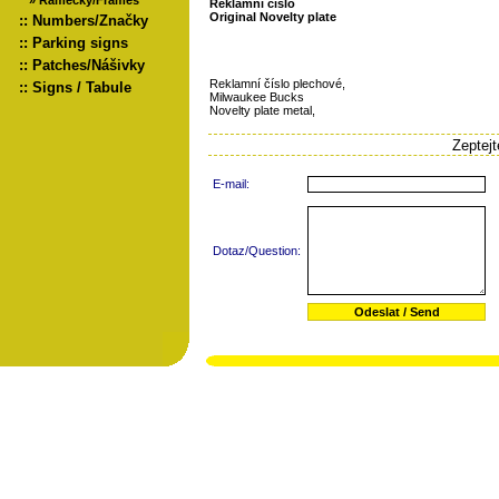
»
Rámečky/Frames
Reklamní číslo
Original Novelty plate
::
Numbers/Značky
::
Parking signs
::
Patches/Nášivky
Reklamní číslo plechové,
::
Signs / Tabule
Milwaukee Bucks
Novelty plate metal,
Zeptej
E-mail:
Dotaz/Question: