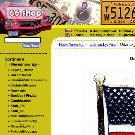
::
Pravidla
::
Jak nakupovat
::
Dotazy
::
Rules
::
Using e-shop
::
Questi
-
News/novinky
-
-
Odznáčky/Pins
- Odznak
Od
Sortiment
::
- News/novinky -
»
Čepice_Trump
»
Bazar/Bazaar
»
50/států/50states/moto
»
50statu/50states
»
Army mix
»
Buckles / Přezky
»
Combination
»
Klub_180
»
Klub_99
»
Mini státy/mini states
»
numbers/znacky
»
Odznáčky/Pins
»
Poklice/Hubcaps