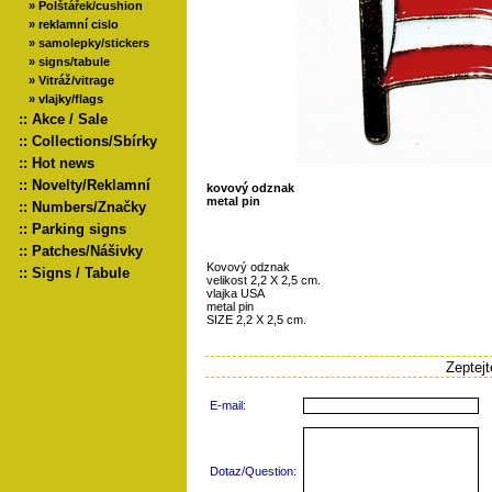
»
Polštářek/cushion
»
reklamní cislo
»
samolepky/stickers
»
signs/tabule
»
Vitráž/vitrage
»
vlajky/flags
::
Akce / Sale
::
Collections/Sbírky
::
Hot news
::
Novelty/Reklamní
kovový odznak
metal pin
::
Numbers/Značky
::
Parking signs
::
Patches/Nášivky
Kovový odznak
::
Signs / Tabule
velikost 2,2 X 2,5 cm.
vlajka USA
metal pin
SIZE 2,2 X 2,5 cm.
Zeptej
E-mail:
Dotaz/Question: