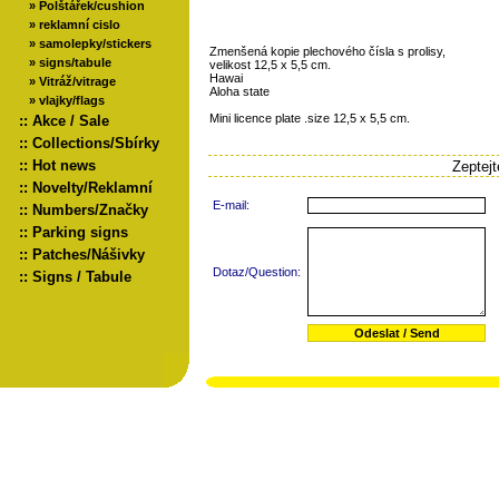
»
Polštářek/cushion
»
reklamní cislo
»
samolepky/stickers
Zmenšená kopie plechového čísla s prolisy,
»
signs/tabule
velikost 12,5 x 5,5 cm.
Hawai
»
Vitráž/vitrage
Aloha state
»
vlajky/flags
Mini licence plate .size 12,5 x 5,5 cm.
::
Akce / Sale
::
Collections/Sbírky
::
Hot news
Zeptej
::
Novelty/Reklamní
E-mail:
::
Numbers/Značky
::
Parking signs
::
Patches/Nášivky
Dotaz/Question:
::
Signs / Tabule