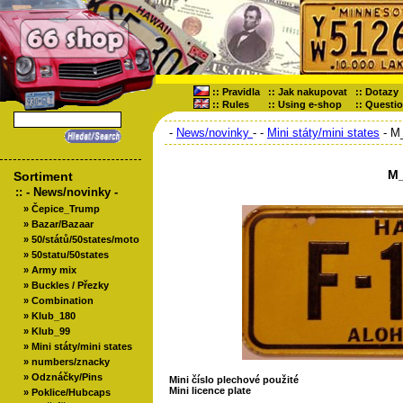
::
Pravidla
::
Jak nakupovat
::
Dotazy
::
Rules
::
Using e-shop
::
Questi
-
News/novinky
-
-
Mini státy/mini states
- M
M_
Sortiment
::
- News/novinky -
»
Čepice_Trump
»
Bazar/Bazaar
»
50/států/50states/moto
»
50statu/50states
»
Army mix
»
Buckles / Přezky
»
Combination
»
Klub_180
»
Klub_99
»
Mini státy/mini states
»
numbers/znacky
»
Odznáčky/Pins
Mini číslo plechové použité
Mini licence plate
»
Poklice/Hubcaps