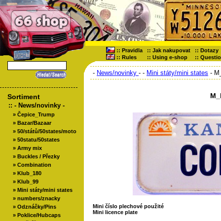
::
Pravidla
::
Jak nakupovat
::
Dotazy
::
Rules
::
Using e-shop
::
Questi
-
News/novinky
-
-
Mini státy/mini states
- M
M_
Sortiment
::
- News/novinky -
»
Čepice_Trump
»
Bazar/Bazaar
»
50/států/50states/moto
»
50statu/50states
»
Army mix
»
Buckles / Přezky
»
Combination
»
Klub_180
»
Klub_99
»
Mini státy/mini states
»
numbers/znacky
Mini číslo plechové použité
»
Odznáčky/Pins
Mini licence plate
»
Poklice/Hubcaps