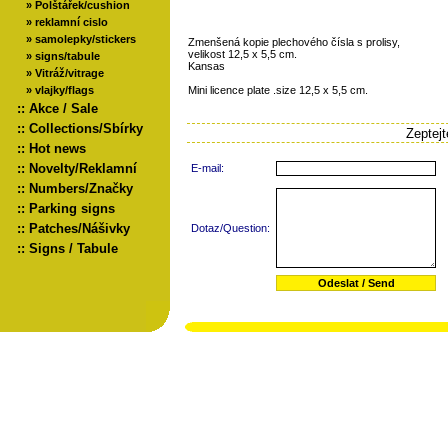
»
Polštářek/cushion
»
reklamní cislo
»
samolepky/stickers
Zmenšená kopie plechového čísla s prolisy,
velikost 12,5 x 5,5 cm.
»
signs/tabule
Kansas
»
Vitráž/vitrage
»
vlajky/flags
Mini licence plate .size 12,5 x 5,5 cm.
::
Akce / Sale
::
Collections/Sbírky
Zeptej
::
Hot news
::
Novelty/Reklamní
E-mail:
::
Numbers/Značky
::
Parking signs
::
Patches/Nášivky
Dotaz/Question:
::
Signs / Tabule