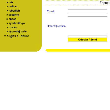
»
mix
Zeptej
»
police
»
ryby/fish
E-mail:
»
security
»
space
»
symbol/logo
Dotaz/Question:
»
trucks
»
výprodej /sale
::
Signs / Tabule