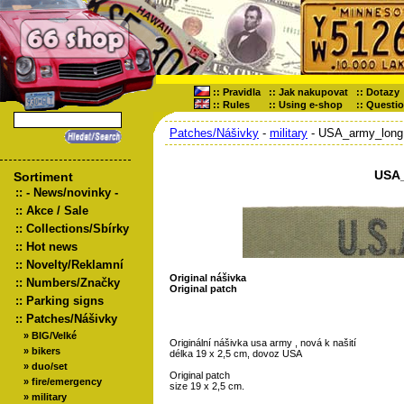
::
Pravidla
::
Jak nakupovat
::
Dotazy
::
Rules
::
Using e-shop
::
Questi
Patches/Nášivky
-
military
- USA_army_long
USA
Sortiment
::
- News/novinky -
::
Akce / Sale
::
Collections/Sbírky
::
Hot news
::
Novelty/Reklamní
Original nášivka
::
Numbers/Značky
Original patch
::
Parking signs
::
Patches/Nášivky
»
BIG/Velké
Originální nášivka usa army , nová k našití
»
bikers
délka 19 x 2,5 cm, dovoz USA
»
duo/set
Original patch
»
fire/emergency
size 19 x 2,5 cm.
»
military