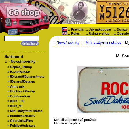
::
Pravidla
::
Jak nakupovat
::
Dotazy
::
Rules
::
Using e-shop
::
Questi
-
News/novinky
-
-
Mini státy/mini states
- M
M_Sou
Sortiment
::
- News/novinky -
»
Čepice_Trump
»
Bazar/Bazaar
»
50/států/50states/moto
»
50statu/50states
»
Army mix
»
Buckles / Přezky
»
Combination
»
Klub_180
»
Klub_99
»
Mini státy/mini states
»
numbers/znacky
Mini číslo plechové použité
»
Odznáčky/Pins
Mini licence plate
»
Poklice/Hubcaps