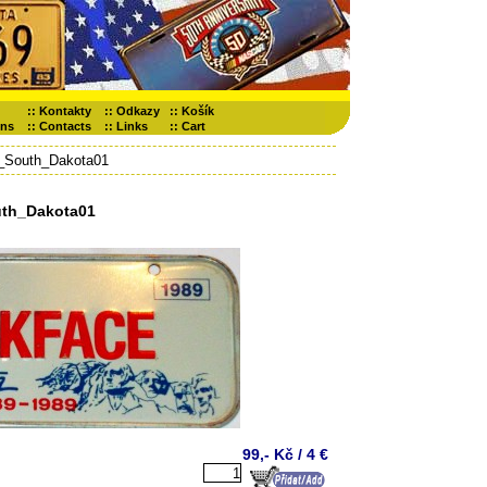
::
Kontakty
::
Odkazy
::
Košík
ons
::
Contacts
::
Links
::
Cart
_South_Dakota01
th_Dakota01
99,- Kč / 4 €