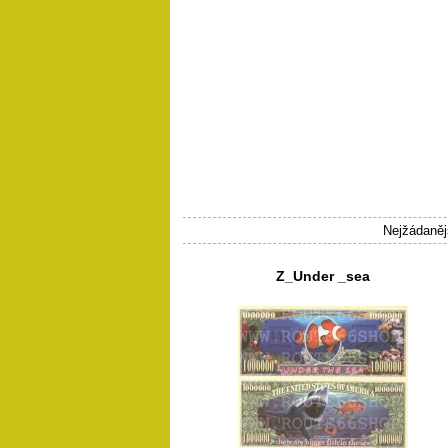
Nejžádanějš
Z_Under _sea