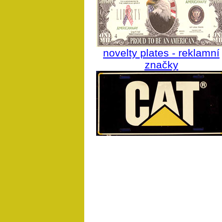
novelty plates - reklamní
značky