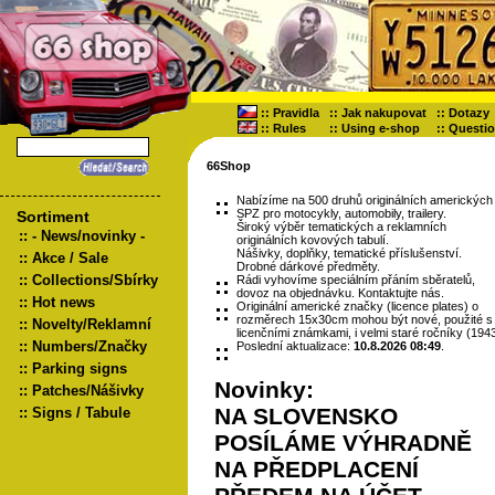
::
Pravidla
::
Jak nakupovat
::
Dotazy
::
Rules
::
Using e-shop
::
Questi
66Shop
::
Nabízíme na 500 druhů originálních amerických
SPZ pro motocykly, automobily, trailery.
Sortiment
Široký výběr tematických a reklamních
::
- News/novinky -
originálních kovových tabulí.
Nášivky, doplňky, tematické příslušenství.
::
Akce / Sale
Drobné dárkové předměty.
::
Collections/Sbírky
::
Rádi vyhovíme speciálním přáním sběratelů,
dovoz na objednávku. Kontaktujte nás.
::
Hot news
::
Originální americké značky (licence plates) o
rozměrech 15x30cm mohou být nové, použité s
::
Novelty/Reklamní
licenčními známkami, i velmi staré ročníky (1943
::
Numbers/Značky
::
Poslední aktualizace:
10.8.2026 08:49
.
::
Parking signs
Novinky:
::
Patches/Nášivky
NA SLOVENSKO
::
Signs / Tabule
POSÍLÁME VÝHRADNĚ
NA PŘEDPLACENÍ