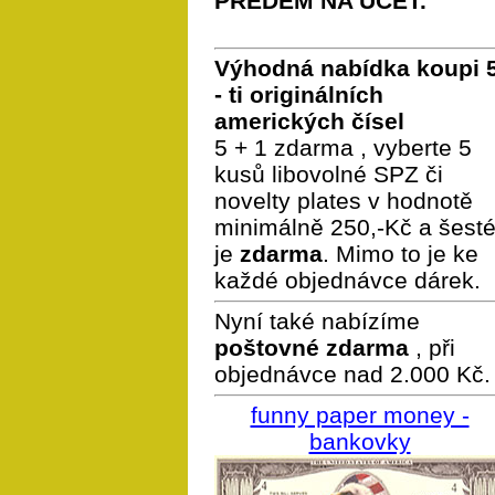
PŘEDEM NA ÚČET.
Výhodná nabídka koupi 
- ti originálních
amerických čísel
5 + 1 zdarma , vyberte 5
kusů libovolné SPZ či
novelty plates v hodnotě
minimálně 250,-Kč a šest
je
zdarma
. Mimo to je ke
každé objednávce dárek.
Nyní také nabízíme
poštovné zdarma
, při
objednávce nad 2.000 Kč.
funny paper money -
bankovky