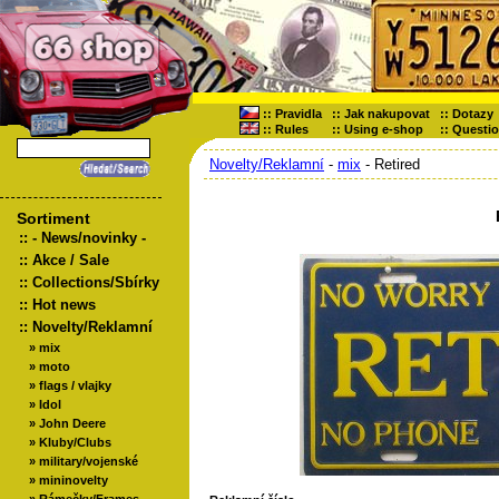
::
Pravidla
::
Jak nakupovat
::
Dotazy
::
Rules
::
Using e-shop
::
Questi
Novelty/Reklamní
-
mix
- Retired
Sortiment
::
- News/novinky -
::
Akce / Sale
::
Collections/Sbírky
::
Hot news
::
Novelty/Reklamní
»
mix
»
moto
»
flags / vlajky
»
Idol
»
John Deere
»
Kluby/Clubs
»
military/vojenské
»
mininovelty