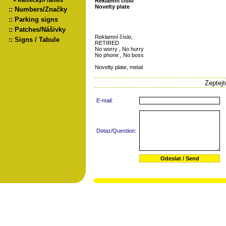
»
Rámečky/Frames
Reklamní číslo
Novelty plate
::
Numbers/Značky
::
Parking signs
::
Patches/Nášivky
Reklamní číslo,
::
Signs / Tabule
RETIRED
No worry , No hurry
No phone , No boss
Novelty plate, metal
Zeptej
E-mail:
Dotaz/Question: