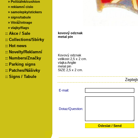
»
Polštářek/cushion
»
reklamní cislo
»
samolepky/stickers
»
signs/tabule
»
Vitráž/vitrage
»
vlajky/flags
::
Akce / Sale
kovový odznak
metal pin
::
Collections/Sbírky
::
Hot news
::
Novelty/Reklamní
Kovový odznak
::
Numbers/Značky
velikost 2,5 x 2 cm.
vlajka Anglie
::
Parking signs
metal pin
::
Patches/Nášivky
SIZE 2,5 x 2 cm.
::
Signs / Tabule
Zeptej
E-mail:
Dotaz/Question: