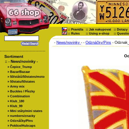
::
Pravidla
::
Jak nakupovat
::
Dotazy
::
Rules
::
Using e-shop
::
Questi
-
News/novinky
-
-
Odznáčky/Pins
- Odznak
Od
Sortiment
::
- News/novinky -
»
Čepice_Trump
»
Bazar/Bazaar
»
50/států/50states/moto
»
50statu/50states
»
Army mix
»
Buckles / Přezky
»
Combination
»
Klub_180
»
Klub_99
»
Mini státy/mini states
»
numbers/znacky
»
Odznáčky/Pins
»
Poklice/Hubcaps