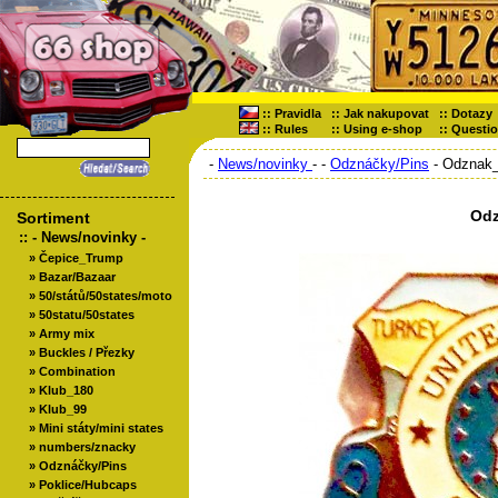
::
Pravidla
::
Jak nakupovat
::
Dotazy
::
Rules
::
Using e-shop
::
Questi
-
News/novinky
-
-
Odznáčky/Pins
- Odznak
Odz
Sortiment
::
- News/novinky -
»
Čepice_Trump
»
Bazar/Bazaar
»
50/států/50states/moto
»
50statu/50states
»
Army mix
»
Buckles / Přezky
»
Combination
»
Klub_180
»
Klub_99
»
Mini státy/mini states
»
numbers/znacky
»
Odznáčky/Pins
»
Poklice/Hubcaps