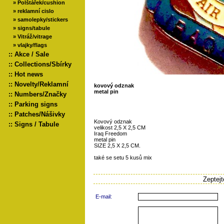
»
Polštářek/cushion
»
reklamní cislo
»
samolepky/stickers
»
signs/tabule
»
Vitráž/vitrage
»
vlajky/flags
::
Akce / Sale
::
Collections/Sbírky
::
Hot news
::
Novelty/Reklamní
kovový odznak
metal pin
::
Numbers/Značky
::
Parking signs
::
Patches/Nášivky
Kovový odznak
::
Signs / Tabule
velikost 2,5 X 2,5 CM
Iraq Freedom
metal pin
SIZE 2,5 X 2,5 CM.
také se setu 5 kusů mix
Zeptej
E-mail: