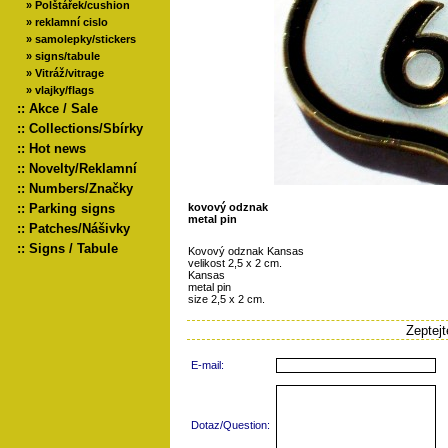
»
Polštářek/cushion
»
reklamní cislo
»
samolepky/stickers
»
signs/tabule
»
Vitráž/vitrage
»
vlajky/flags
::
Akce / Sale
::
Collections/Sbírky
::
Hot news
::
Novelty/Reklamní
::
Numbers/Značky
::
Parking signs
kovový odznak
metal pin
::
Patches/Nášivky
::
Signs / Tabule
Kovový odznak Kansas
velikost 2,5 x 2 cm.
Kansas
metal pin
size 2,5 x 2 cm.
Zeptej
E-mail:
Dotaz/Question: