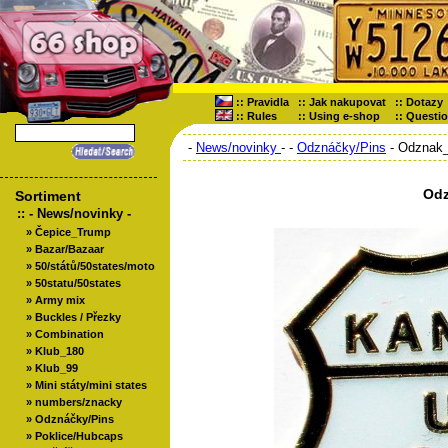
::
Pravidla
::
Jak nakupovat
::
Dotazy
::
Rules
::
Using e-shop
::
Questi
-
News/novinky
-
-
Odznáčky/Pins
- Odznak
Odz
Sortiment
::
- News/novinky -
»
Čepice_Trump
»
Bazar/Bazaar
»
50/států/50states/moto
»
50statu/50states
»
Army mix
»
Buckles / Přezky
»
Combination
»
Klub_180
»
Klub_99
»
Mini státy/mini states
»
numbers/znacky
»
Odznáčky/Pins
»
Poklice/Hubcaps