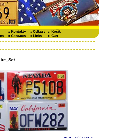
::
Kontakty
::
Odkazy
::
Košík
ons
::
Contacts
::
Links
::
Cart
ire_Set