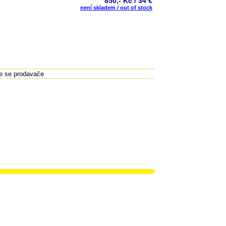
850,- Kč / 34 €
není skladem / out of stock
te se prodavače