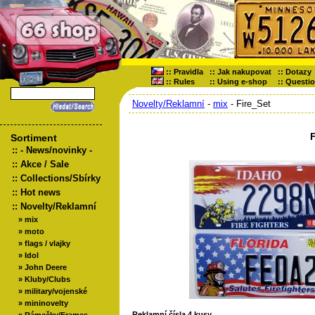
::
Pravidla
::
Jak nakupovat
::
Dotazy
::
Rules
::
Using e-shop
::
Questi
Novelty/Reklamní
-
mix
- Fire_Set
F
Sortiment
::
- News/novinky -
::
Akce / Sale
::
Collections/Sbírky
::
Hot news
::
Novelty/Reklamní
»
mix
»
moto
»
flags / vlajky
»
Idol
»
John Deere
»
Kluby/Clubs
»
military/vojenské
»
mininovelty
Reklamní čísla 4 kusy