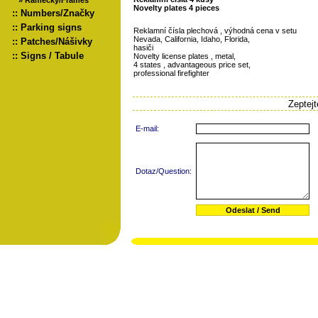
»
Rámečky/Frames
Novelty plates 4 pieces
::
Numbers/Značky
::
Parking signs
Reklamní čísla plechová , výhodná cena v setu
Nevada, California, Idaho, Florida,
::
Patches/Nášivky
hasiči
::
Signs / Tabule
Novelty license plates , metal,
4 states , advantageous price set,
professional firefighter
Zeptej
E-mail:
Dotaz/Question: