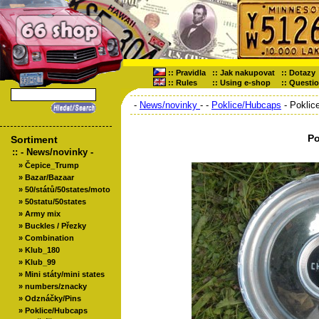
::
Pravidla
::
Jak nakupovat
::
Dotazy
::
Rules
::
Using e-shop
::
Questi
-
News/novinky
-
-
Poklice/Hubcaps
- Poklic
Po
Sortiment
::
- News/novinky -
»
Čepice_Trump
»
Bazar/Bazaar
»
50/států/50states/moto
»
50statu/50states
»
Army mix
»
Buckles / Přezky
»
Combination
»
Klub_180
»
Klub_99
»
Mini státy/mini states
»
numbers/znacky
»
Odznáčky/Pins
»
Poklice/Hubcaps