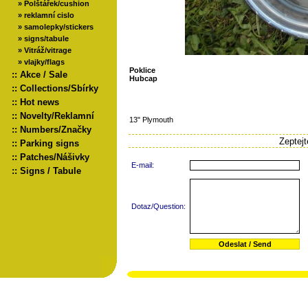
»
Polštářek/cushion
»
reklamní cislo
»
samolepky/stickers
»
signs/tabule
»
Vitráž/vitrage
»
vlajky/flags
Poklice
::
Akce / Sale
Hubcap
::
Collections/Sbírky
::
Hot news
::
Novelty/Reklamní
13" Plymouth
::
Numbers/Značky
Zeptej
::
Parking signs
::
Patches/Nášivky
E-mail:
::
Signs / Tabule
Dotaz/Question: