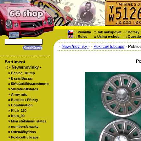
::
Pravidla
::
Jak nakupovat
::
Dotazy
::
Rules
::
Using e-shop
::
Questi
-
News/novinky
-
-
Poklice/Hubcaps
- Poklic
Po
Sortiment
::
- News/novinky -
»
Čepice_Trump
»
Bazar/Bazaar
»
50/států/50states/moto
»
50statu/50states
»
Army mix
»
Buckles / Přezky
»
Combination
»
Klub_180
»
Klub_99
»
Mini státy/mini states
»
numbers/znacky
»
Odznáčky/Pins
»
Poklice/Hubcaps