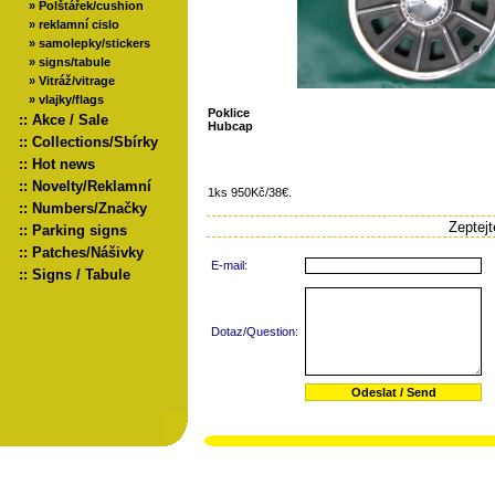
»
Polštářek/cushion
»
reklamní cislo
»
samolepky/stickers
»
signs/tabule
»
Vitráž/vitrage
»
vlajky/flags
Poklice
::
Akce / Sale
Hubcap
::
Collections/Sbírky
::
Hot news
::
Novelty/Reklamní
1ks 950Kč/38€.
::
Numbers/Značky
Zeptej
::
Parking signs
::
Patches/Nášivky
E-mail:
::
Signs / Tabule
Dotaz/Question: