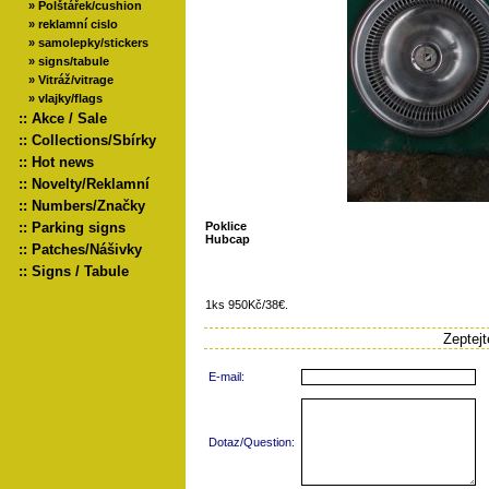
»
Polštářek/cushion
»
reklamní cislo
»
samolepky/stickers
»
signs/tabule
»
Vitráž/vitrage
»
vlajky/flags
::
Akce / Sale
::
Collections/Sbírky
::
Hot news
::
Novelty/Reklamní
::
Numbers/Značky
::
Parking signs
Poklice
Hubcap
::
Patches/Nášivky
::
Signs / Tabule
1ks 950Kč/38€.
Zeptej
E-mail:
Dotaz/Question: