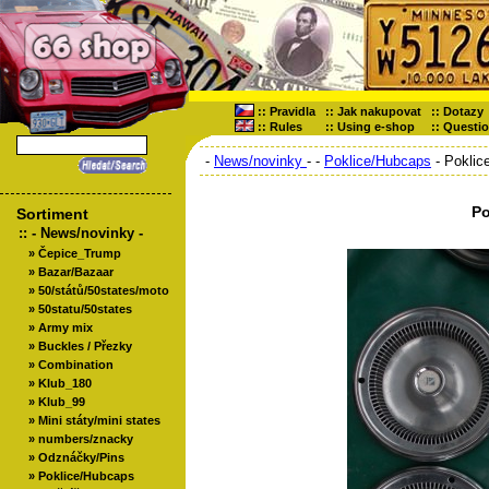
::
Pravidla
::
Jak nakupovat
::
Dotazy
::
Rules
::
Using e-shop
::
Questi
-
News/novinky
-
-
Poklice/Hubcaps
- Poklic
Po
Sortiment
::
- News/novinky -
»
Čepice_Trump
»
Bazar/Bazaar
»
50/států/50states/moto
»
50statu/50states
»
Army mix
»
Buckles / Přezky
»
Combination
»
Klub_180
»
Klub_99
»
Mini státy/mini states
»
numbers/znacky
»
Odznáčky/Pins
»
Poklice/Hubcaps