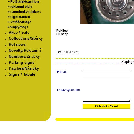
»
Polštářek/cushion
»
reklamní cislo
»
samolepky/stickers
»
signs/tabule
»
Vitráž/vitrage
»
vlajky/flags
Poklice
::
Akce / Sale
Hubcap
::
Collections/Sbírky
::
Hot news
::
Novelty/Reklamní
1ks 950Kč/38€.
::
Numbers/Značky
Zeptej
::
Parking signs
::
Patches/Nášivky
E-mail:
::
Signs / Tabule
Dotaz/Question: