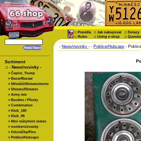
::
Pravidla
::
Jak nakupovat
::
Dotazy
::
Rules
::
Using e-shop
::
Questi
-
News/novinky
-
-
Poklice/Hubcaps
- Poklic
Po
Sortiment
::
- News/novinky -
»
Čepice_Trump
»
Bazar/Bazaar
»
50/států/50states/moto
»
50statu/50states
»
Army mix
»
Buckles / Přezky
»
Combination
»
Klub_180
»
Klub_99
»
Mini státy/mini states
»
numbers/znacky
»
Odznáčky/Pins
»
Poklice/Hubcaps