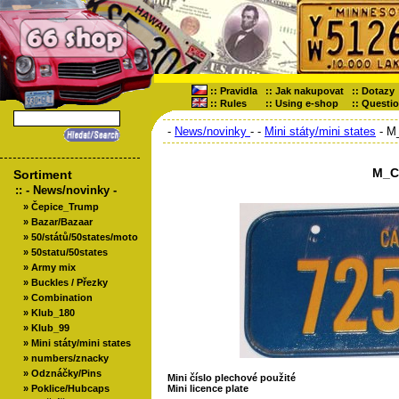
::
Pravidla
::
Jak nakupovat
::
Dotazy
::
Rules
::
Using e-shop
::
Questi
-
News/novinky
-
-
Mini státy/mini states
- M_
M_Ca
Sortiment
::
- News/novinky -
»
Čepice_Trump
»
Bazar/Bazaar
»
50/států/50states/moto
»
50statu/50states
»
Army mix
»
Buckles / Přezky
»
Combination
»
Klub_180
»
Klub_99
»
Mini státy/mini states
»
numbers/znacky
»
Odznáčky/Pins
Mini číslo plechové použité
»
Poklice/Hubcaps
Mini licence plate