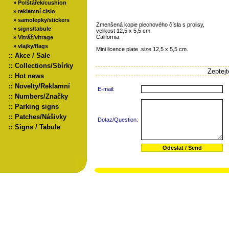
»
Polštářek/cushion
»
reklamní cislo
»
samolepky/stickers
Zmenšená kopie plechového čísla s prolisy,
»
signs/tabule
velikost 12,5 x 5,5 cm.
California
»
Vitráž/vitrage
»
vlajky/flags
Mini licence plate .size 12,5 x 5,5 cm.
::
Akce / Sale
::
Collections/Sbírky
Zeptej
::
Hot news
::
Novelty/Reklamní
E-mail:
::
Numbers/Značky
::
Parking signs
::
Patches/Nášivky
Dotaz/Question:
::
Signs / Tabule