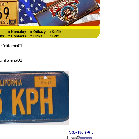
::
Kontakty
::
Odkazy
::
Košík
ons
::
Contacts
::
Links
::
Cart
California01
lifornia01
99,- Kč / 4 €