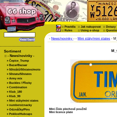
::
Pravidla
::
Jak nakupovat
::
Dotazy
::
Rules
::
Using e-shop
::
Questi
-
News/novinky
-
-
Mini státy/mini states
- M
M_
Sortiment
::
- News/novinky -
»
Čepice_Trump
»
Bazar/Bazaar
»
50/států/50states/moto
»
50statu/50states
»
Army mix
»
Buckles / Přezky
»
Combination
»
Klub_180
»
Klub_99
»
Mini státy/mini states
»
numbers/znacky
Mini číslo plechové použité
»
Odznáčky/Pins
Mini licence plate
»
Poklice/Hubcaps