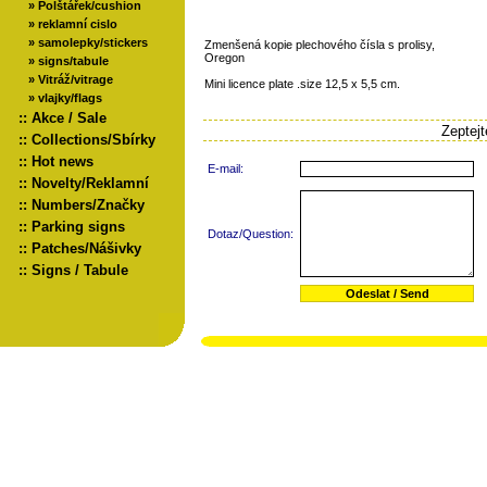
»
Polštářek/cushion
»
reklamní cislo
»
samolepky/stickers
Zmenšená kopie plechového čísla s prolisy,
Oregon
»
signs/tabule
»
Vitráž/vitrage
Mini licence plate .size 12,5 x 5,5 cm.
»
vlajky/flags
::
Akce / Sale
Zeptej
::
Collections/Sbírky
::
Hot news
E-mail:
::
Novelty/Reklamní
::
Numbers/Značky
::
Parking signs
Dotaz/Question:
::
Patches/Nášivky
::
Signs / Tabule