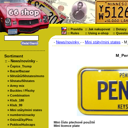
::
Pravidla
::
Jak nakupovat
::
Dotazy
::
Rules
::
Using e-shop
::
Questi
-
News/novinky
-
-
Mini státy/mini states
- M
M_Pen
Sortiment
::
- News/novinky -
»
Čepice_Trump
»
Bazar/Bazaar
»
50/států/50states/moto
»
50statu/50states
»
Army mix
»
Buckles / Přezky
»
Combination
»
Klub_180
»
Klub_99
»
Mini státy/mini states
»
numbers/znacky
»
Odznáčky/Pins
Mini číslo plechové použité
»
Poklice/Hubcaps
Mini licence plate