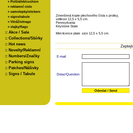
»
Polštářek/cushion
»
reklamní cislo
»
samolepky/stickers
Zmenšená kopie plechového čísla s prolisy,
»
signs/tabule
velikost 12,5 x 5,5 cm.
»
Vitráž/vitrage
Pennsylvania
Keystone State
»
vlajky/flags
::
Akce / Sale
Mini licence plate .size 12,5 x 5,5 cm.
::
Collections/Sbírky
::
Hot news
Zeptej
::
Novelty/Reklamní
::
Numbers/Značky
E-mail:
::
Parking signs
::
Patches/Nášivky
::
Signs / Tabule
Dotaz/Question: