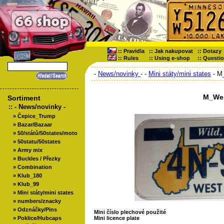
::
Pravidla
::
Jak nakupovat
::
Dotazy
::
Rules
::
Using e-shop
::
Questi
-
News/novinky
-
-
Mini státy/mini states
- M
M_Wes
Sortiment
::
- News/novinky -
»
Čepice_Trump
»
Bazar/Bazaar
»
50/států/50states/moto
»
50statu/50states
»
Army mix
»
Buckles / Přezky
»
Combination
»
Klub_180
»
Klub_99
»
Mini státy/mini states
»
numbers/znacky
»
Odznáčky/Pins
Mini číslo plechové použité
»
Poklice/Hubcaps
Mini licence plate