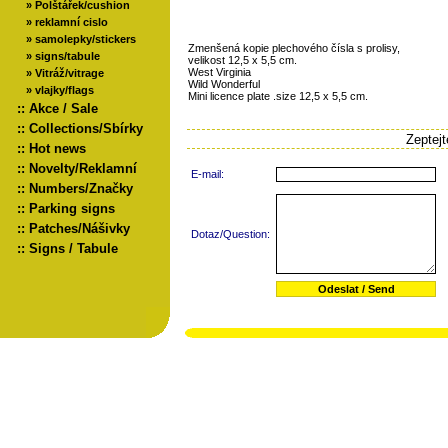
»
Polštářek/cushion
»
reklamní cislo
»
samolepky/stickers
Zmenšená kopie plechového čísla s prolisy,
»
signs/tabule
velikost 12,5 x 5,5 cm.
West Virginia
»
Vitráž/vitrage
Wild Wonderful
»
vlajky/flags
Mini licence plate .size 12,5 x 5,5 cm.
::
Akce / Sale
::
Collections/Sbírky
Zeptej
::
Hot news
::
Novelty/Reklamní
E-mail:
::
Numbers/Značky
::
Parking signs
::
Patches/Nášivky
Dotaz/Question:
::
Signs / Tabule