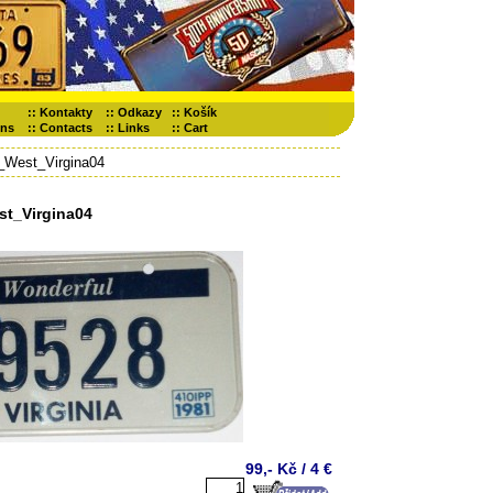
::
Kontakty
::
Odkazy
::
Košík
ons
::
Contacts
::
Links
::
Cart
_West_Virgina04
t_Virgina04
99,- Kč / 4 €