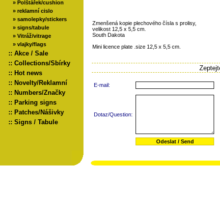
»
Polštářek/cushion
»
reklamní cislo
»
samolepky/stickers
Zmenšená kopie plechového čísla s prolisy,
»
signs/tabule
velikost 12,5 x 5,5 cm.
South Dakota
»
Vitráž/vitrage
»
vlajky/flags
Mini licence plate .size 12,5 x 5,5 cm.
::
Akce / Sale
::
Collections/Sbírky
Zeptej
::
Hot news
::
Novelty/Reklamní
E-mail:
::
Numbers/Značky
::
Parking signs
::
Patches/Nášivky
Dotaz/Question:
::
Signs / Tabule