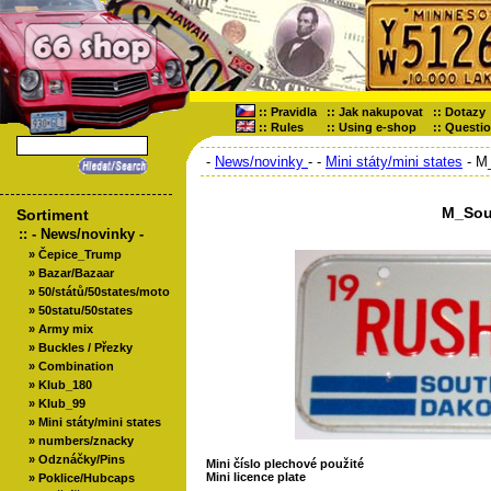
::
Pravidla
::
Jak nakupovat
::
Dotazy
::
Rules
::
Using e-shop
::
Questi
-
News/novinky
-
-
Mini státy/mini states
- M
M_Sou
Sortiment
::
- News/novinky -
»
Čepice_Trump
»
Bazar/Bazaar
»
50/států/50states/moto
»
50statu/50states
»
Army mix
»
Buckles / Přezky
»
Combination
»
Klub_180
»
Klub_99
»
Mini státy/mini states
»
numbers/znacky
»
Odznáčky/Pins
Mini číslo plechové použité
Mini licence plate
»
Poklice/Hubcaps