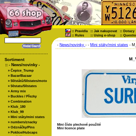
::
Pravidla
::
Jak nakupovat
::
Dotazy
::
Rules
::
Using e-shop
::
Questi
-
News/novinky
-
-
Mini státy/mini states
- M_
M_V
Sortiment
::
- News/novinky -
»
Čepice_Trump
»
Bazar/Bazaar
»
50/států/50states/moto
»
50statu/50states
»
Army mix
»
Buckles / Přezky
»
Combination
»
Klub_180
»
Klub_99
»
Mini státy/mini states
»
numbers/znacky
Mini číslo plechové použité
»
Odznáčky/Pins
Mini licence plate
»
Poklice/Hubcaps