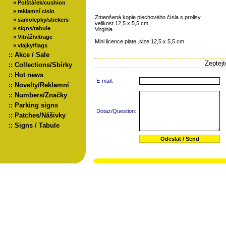
»
Polštářek/cushion
»
reklamní cislo
Zmenšená kopie plechového čísla s prolisy,
»
samolepky/stickers
velikost 12,5 x 5,5 cm.
»
signs/tabule
Virginia
»
Vitráž/vitrage
Mini licence plate .size 12,5 x 5,5 cm.
»
vlajky/flags
::
Akce / Sale
Zeptej
::
Collections/Sbírky
::
Hot news
E-mail:
::
Novelty/Reklamní
::
Numbers/Značky
::
Parking signs
Dotaz/Question:
::
Patches/Nášivky
::
Signs / Tabule