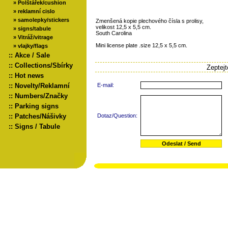
»
Polštářek/cushion
»
reklamní cislo
»
samolepky/stickers
Zmenšená kopie plechového čísla s prolisy,
velikost 12,5 x 5,5 cm.
»
signs/tabule
South Carolina
»
Vitráž/vitrage
Mini license plate .size 12,5 x 5,5 cm.
»
vlajky/flags
::
Akce / Sale
::
Collections/Sbírky
Zeptej
::
Hot news
::
Novelty/Reklamní
E-mail:
::
Numbers/Značky
::
Parking signs
::
Patches/Nášivky
Dotaz/Question:
::
Signs / Tabule