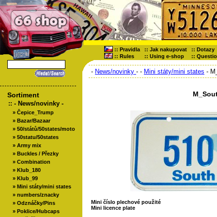
::
Pravidla
::
Jak nakupovat
::
Dotazy
::
Rules
::
Using e-shop
::
Questi
-
News/novinky
-
-
Mini státy/mini states
- M
M_Sout
Sortiment
::
- News/novinky -
»
Čepice_Trump
»
Bazar/Bazaar
»
50/států/50states/moto
»
50statu/50states
»
Army mix
»
Buckles / Přezky
»
Combination
»
Klub_180
»
Klub_99
»
Mini státy/mini states
»
numbers/znacky
Mini číslo plechové použité
»
Odznáčky/Pins
Mini licence plate
»
Poklice/Hubcaps