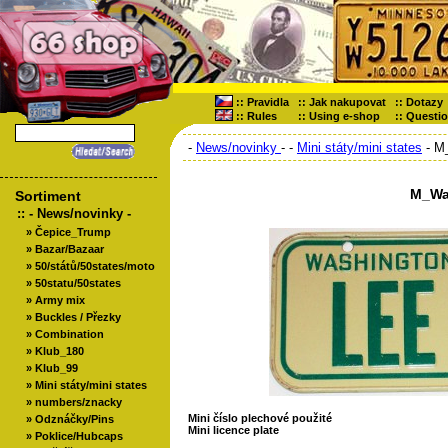
::
Pravidla
::
Jak nakupovat
::
Dotazy
::
Rules
::
Using e-shop
::
Questi
-
News/novinky
-
-
Mini státy/mini states
- M
M_Wa
Sortiment
::
- News/novinky -
»
Čepice_Trump
»
Bazar/Bazaar
»
50/států/50states/moto
»
50statu/50states
»
Army mix
»
Buckles / Přezky
»
Combination
»
Klub_180
»
Klub_99
»
Mini státy/mini states
»
numbers/znacky
Mini číslo plechové použité
»
Odznáčky/Pins
Mini licence plate
»
Poklice/Hubcaps