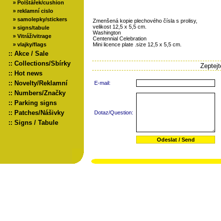
»
Polštářek/cushion
»
reklamní cislo
»
samolepky/stickers
Zmenšená kopie plechového čísla s prolisy,
velikost 12,5 x 5,5 cm.
»
signs/tabule
Washington
»
Vitráž/vitrage
Centennial Celebration
»
vlajky/flags
Mini licence plate .size 12,5 x 5,5 cm.
::
Akce / Sale
::
Collections/Sbírky
Zeptej
::
Hot news
::
Novelty/Reklamní
E-mail:
::
Numbers/Značky
::
Parking signs
::
Patches/Nášivky
Dotaz/Question:
::
Signs / Tabule