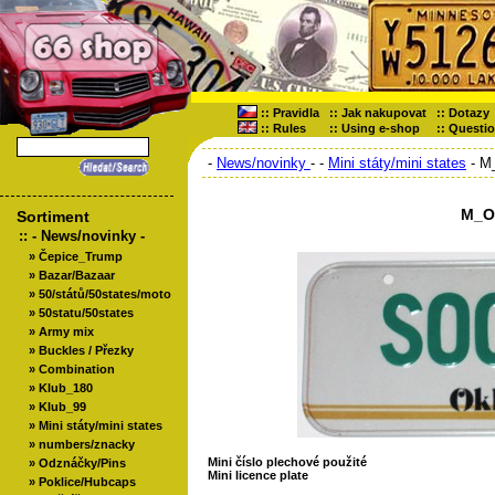
::
Pravidla
::
Jak nakupovat
::
Dotazy
::
Rules
::
Using e-shop
::
Questi
-
News/novinky
-
-
Mini státy/mini states
- M
M_O
Sortiment
::
- News/novinky -
»
Čepice_Trump
»
Bazar/Bazaar
»
50/států/50states/moto
»
50statu/50states
»
Army mix
»
Buckles / Přezky
»
Combination
»
Klub_180
»
Klub_99
»
Mini státy/mini states
»
numbers/znacky
Mini číslo plechové použité
»
Odznáčky/Pins
Mini licence plate
»
Poklice/Hubcaps