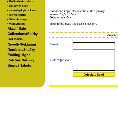
»
Polštářek/cushion
»
reklamní cislo
»
samolepky/stickers
Zmenšená kopie plechového čísla s prolisy,
velikost 12,5 x 5,5 cm.
»
signs/tabule
Oklahoma is O.K.
»
Vitráž/vitrage
»
vlajky/flags
Mini licence plate .size 12,5 x 5,5 cm.
::
Akce / Sale
::
Collections/Sbírky
Zeptej
::
Hot news
::
Novelty/Reklamní
E-mail:
::
Numbers/Značky
::
Parking signs
::
Patches/Nášivky
Dotaz/Question:
::
Signs / Tabule