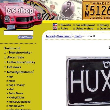
::
Pravidla
::
Jak nakupovat
::
Dotazy
::
Rules
::
Using e-shop
::
Questi
Novelty/Reklamní
-
moto
- Cuba01
Sortiment
::
- News/novinky -
::
Akce / Sale
::
Collections/Sbírky
::
Hot news
::
Novelty/Reklamní
»
mix
»
moto
»
flags / vlajky
»
Idol
»
John Deere
»
Kluby/Clubs
»
military/vojenské
»
mininovelty