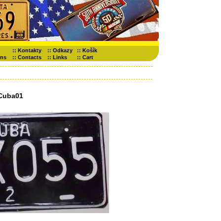
::
Kontakty
::
Odkazy
::
Košík
ons
::
Contacts
::
Links
::
Cart
Cuba01