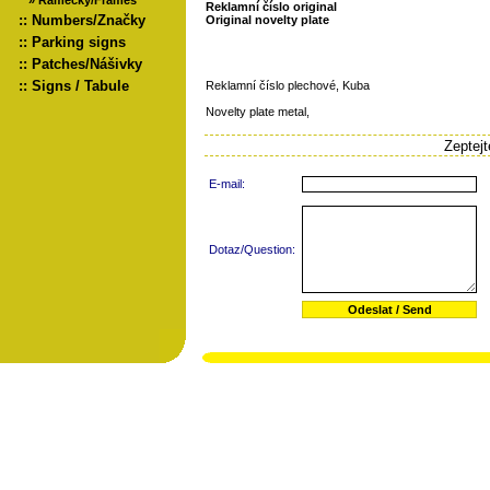
»
Rámečky/Frames
Reklamní číslo original
::
Numbers/Značky
Original novelty plate
::
Parking signs
::
Patches/Nášivky
::
Signs / Tabule
Reklamní číslo plechové, Kuba
Novelty plate metal,
Zeptej
E-mail:
Dotaz/Question: