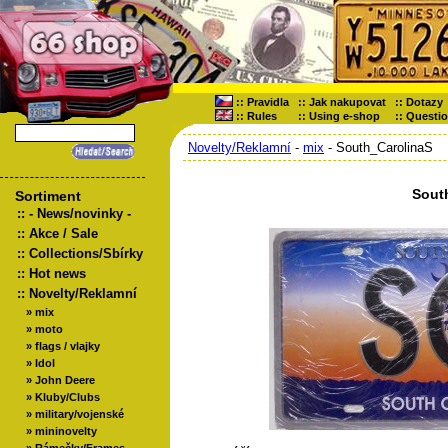
::
Pravidla
::
Jak nakupovat
::
Dotazy
::
Rules
::
Using e-shop
::
Questi
Novelty/Reklamní
-
mix
- South_CarolinaS
Sout
Sortiment
::
- News/novinky -
::
Akce / Sale
::
Collections/Sbírky
::
Hot news
::
Novelty/Reklamní
»
mix
»
moto
»
flags / vlajky
»
Idol
»
John Deere
»
Kluby/Clubs
»
military/vojenské
»
mininovelty