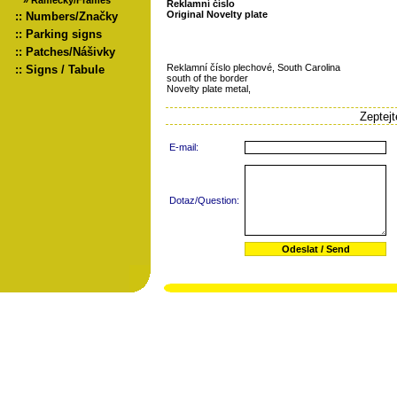
»
Rámečky/Frames
Reklamní číslo
Original Novelty plate
::
Numbers/Značky
::
Parking signs
::
Patches/Nášivky
Reklamní číslo plechové, South Carolina
::
Signs / Tabule
south of the border
Novelty plate metal,
Zeptej
E-mail:
Dotaz/Question: