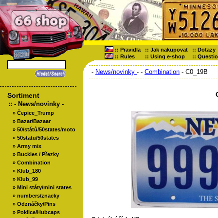
::
Pravidla
::
Jak nakupovat
::
Dotazy
::
Rules
::
Using e-shop
::
Questi
-
News/novinky
-
-
Combination
- C0_19B
Sortiment
::
- News/novinky -
»
Čepice_Trump
»
Bazar/Bazaar
»
50/států/50states/moto
»
50statu/50states
»
Army mix
»
Buckles / Přezky
»
Combination
»
Klub_180
»
Klub_99
»
Mini státy/mini states
»
numbers/znacky
»
Odznáčky/Pins
»
Poklice/Hubcaps