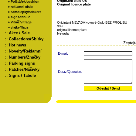
Originální číslo US
»
Polštářek/cushion
Original licence plate
»
reklamní cislo
»
samolepky/stickers
»
signs/tabule
»
Vitráž/vitrage
Originální NEVADA kovové číslo BEZ PROLISU
999
»
vlajky/flags
original licence plate
::
Akce / Sale
Nevada
::
Collections/Sbírky
Zeptej
::
Hot news
::
Novelty/Reklamní
E-mail:
::
Numbers/Značky
::
Parking signs
::
Patches/Nášivky
Dotaz/Question:
::
Signs / Tabule