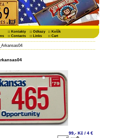
::
Kontakty
::
Odkazy
::
Košík
ons
::
Contacts
::
Links
::
Cart
_Arkansas04
rkansas04
99,- Kč / 4 €