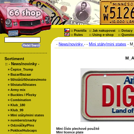
::
Pravidla
::
Jak nakupovat
::
Dotazy
::
Rules
::
Using e-shop
::
Questi
-
News/novinky
-
-
Mini státy/mini states
- M
M_A
Sortiment
::
- News/novinky -
»
Čepice_Trump
»
Bazar/Bazaar
»
50/států/50states/moto
»
50statu/50states
»
Army mix
»
Buckles / Přezky
»
Combination
»
Klub_180
»
Klub_99
»
Mini státy/mini states
»
numbers/znacky
»
Odznáčky/Pins
Mini číslo plechové použité
»
Poklice/Hubcaps
Mini licence plate