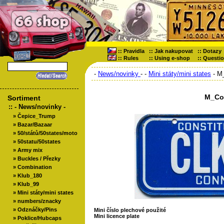
::
Pravidla
::
Jak nakupovat
::
Dotazy
::
Rules
::
Using e-shop
::
Questi
-
News/novinky
-
-
Mini státy/mini states
- M
M_Co
Sortiment
::
- News/novinky -
»
Čepice_Trump
»
Bazar/Bazaar
»
50/států/50states/moto
»
50statu/50states
»
Army mix
»
Buckles / Přezky
»
Combination
»
Klub_180
»
Klub_99
»
Mini státy/mini states
»
numbers/znacky
»
Odznáčky/Pins
Mini číslo plechové použité
Mini licence plate
»
Poklice/Hubcaps