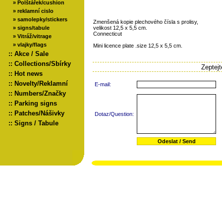
»
Polštářek/cushion
»
reklamní cislo
»
samolepky/stickers
Zmenšená kopie plechového čísla s prolisy,
»
signs/tabule
velikost 12,5 x 5,5 cm.
Connecticut
»
Vitráž/vitrage
»
vlajky/flags
Mini licence plate .size 12,5 x 5,5 cm.
::
Akce / Sale
::
Collections/Sbírky
Zeptej
::
Hot news
::
Novelty/Reklamní
E-mail:
::
Numbers/Značky
::
Parking signs
::
Patches/Nášivky
Dotaz/Question:
::
Signs / Tabule