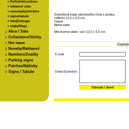
»
Polštářek/cushion
»
reklamní cislo
»
samolepky/stickers
Zmenšená kopie plechového čísla s prolisy,
»
signs/tabule
velikost 12,5 x 5,5 cm.
»
Vitráž/vitrage
Hawai
Aloha state
»
vlajky/flags
::
Akce / Sale
Mini licence plate .size 12,5 x 5,5 cm.
::
Collections/Sbírky
::
Hot news
Zeptej
::
Novelty/Reklamní
::
Numbers/Značky
E-mail:
::
Parking signs
::
Patches/Nášivky
::
Signs / Tabule
Dotaz/Question: