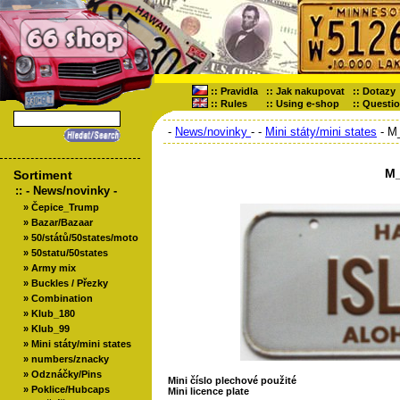
::
Pravidla
::
Jak nakupovat
::
Dotazy
::
Rules
::
Using e-shop
::
Questi
-
News/novinky
-
-
Mini státy/mini states
- M
M_
Sortiment
::
- News/novinky -
»
Čepice_Trump
»
Bazar/Bazaar
»
50/států/50states/moto
»
50statu/50states
»
Army mix
»
Buckles / Přezky
»
Combination
»
Klub_180
»
Klub_99
»
Mini státy/mini states
»
numbers/znacky
»
Odznáčky/Pins
Mini číslo plechové použité
»
Poklice/Hubcaps
Mini licence plate