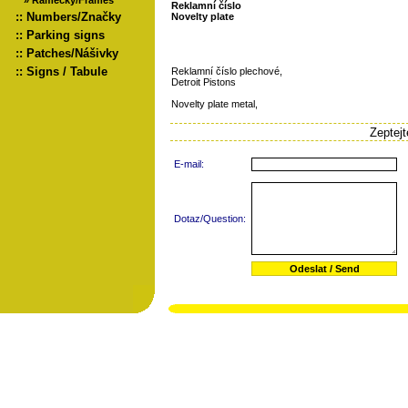
»
Rámečky/Frames
Reklamní číslo
::
Numbers/Značky
Novelty plate
::
Parking signs
::
Patches/Nášivky
::
Signs / Tabule
Reklamní číslo plechové,
Detroit Pistons
Novelty plate metal,
Zeptej
E-mail:
Dotaz/Question: