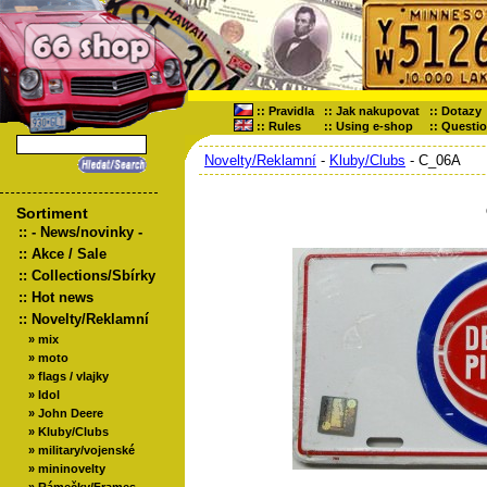
::
Pravidla
::
Jak nakupovat
::
Dotazy
::
Rules
::
Using e-shop
::
Questi
Novelty/Reklamní
-
Kluby/Clubs
- C_06A
Sortiment
::
- News/novinky -
::
Akce / Sale
::
Collections/Sbírky
::
Hot news
::
Novelty/Reklamní
»
mix
»
moto
»
flags / vlajky
»
Idol
»
John Deere
»
Kluby/Clubs
»
military/vojenské
»
mininovelty