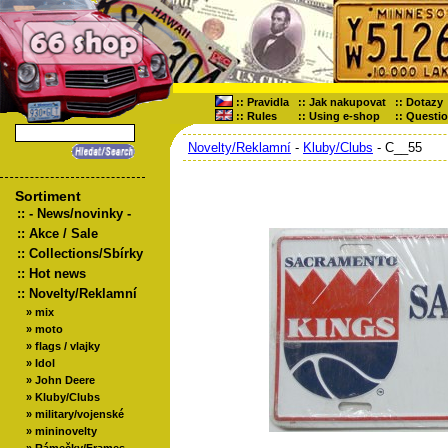
::
Pravidla
::
Jak nakupovat
::
Dotazy
::
Rules
::
Using e-shop
::
Questi
Novelty/Reklamní
-
Kluby/Clubs
- C__55
Sortiment
::
- News/novinky -
::
Akce / Sale
::
Collections/Sbírky
::
Hot news
::
Novelty/Reklamní
»
mix
»
moto
»
flags / vlajky
»
Idol
»
John Deere
»
Kluby/Clubs
»
military/vojenské
»
mininovelty