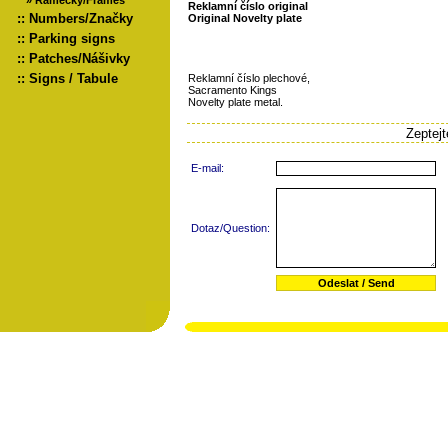
»
Rámečky/Frames
Reklamní číslo original
::
Numbers/Značky
Original Novelty plate
::
Parking signs
::
Patches/Nášivky
::
Signs / Tabule
Reklamní číslo plechové,
Sacramento Kings
Novelty plate metal.
Zeptej
E-mail:
Dotaz/Question: