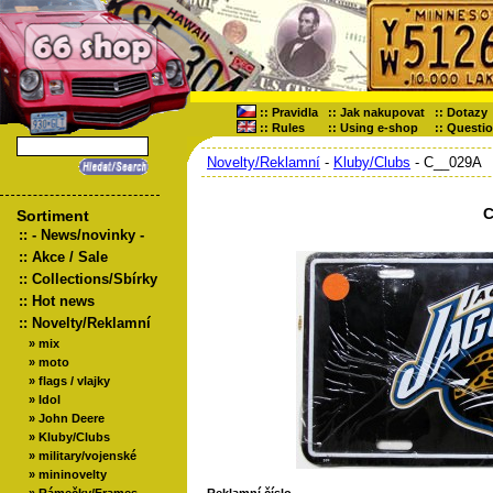
::
Pravidla
::
Jak nakupovat
::
Dotazy
::
Rules
::
Using e-shop
::
Questi
Novelty/Reklamní
-
Kluby/Clubs
- C__029A
C
Sortiment
::
- News/novinky -
::
Akce / Sale
::
Collections/Sbírky
::
Hot news
::
Novelty/Reklamní
»
mix
»
moto
»
flags / vlajky
»
Idol
»
John Deere
»
Kluby/Clubs
»
military/vojenské
»
mininovelty