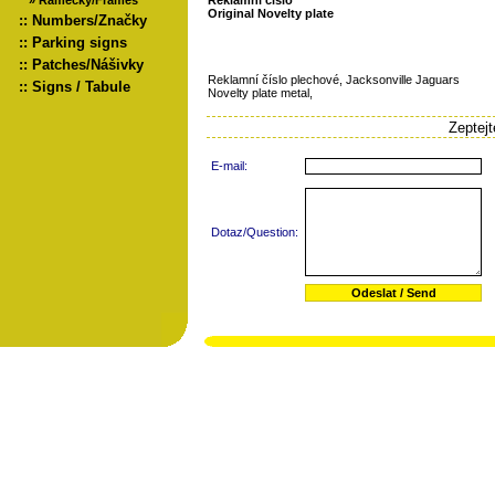
»
Rámečky/Frames
Reklamní číslo
Original Novelty plate
::
Numbers/Značky
::
Parking signs
::
Patches/Nášivky
Reklamní číslo plechové, Jacksonville Jaguars
::
Signs / Tabule
Novelty plate metal,
Zeptej
E-mail:
Dotaz/Question: