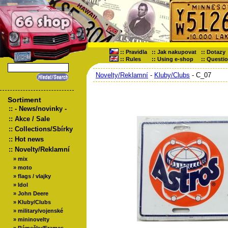
::
Pravidla
::
Jak nakupovat
::
Dotazy
::
Rules
::
Using e-shop
::
Questi
Novelty/Reklamní
-
Kluby/Clubs
- C_07
Sortiment
::
- News/novinky -
::
Akce / Sale
::
Collections/Sbírky
::
Hot news
::
Novelty/Reklamní
»
mix
»
moto
»
flags / vlajky
»
Idol
»
John Deere
»
Kluby/Clubs
»
military/vojenské
»
mininovelty