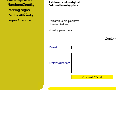
»
Rámečky/Frames
Reklamní číslo original
::
Numbers/Značky
Original Novelty plate
::
Parking signs
::
Patches/Nášivky
::
Signs / Tabule
Reklamní číslo plechové,
Houston Astros
Novelty plate metal.
Zeptej
E-mail:
Dotaz/Question: