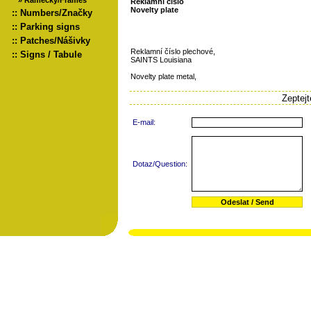
»
Rámečky/Frames
Reklamní číslo
Novelty plate
::
Numbers/Značky
::
Parking signs
::
Patches/Nášivky
Reklamní číslo plechové,
::
Signs / Tabule
SAINTS Louisiana
Novelty plate metal,
Zeptej
E-mail:
Dotaz/Question: