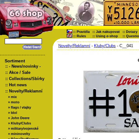
::
Pravidla
::
Jak nakupovat
::
Dotazy
::
Rules
::
Using e-shop
::
Questi
Novelty/Reklamní
-
Kluby/Clubs
- C__041
Sortiment
::
- News/novinky -
::
Akce / Sale
::
Collections/Sbírky
::
Hot news
::
Novelty/Reklamní
»
mix
»
moto
»
flags / vlajky
»
Idol
»
John Deere
»
Kluby/Clubs
»
military/vojenské
»
mininovelty